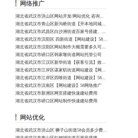
网络推广
湖北省武汉市洪山区网站开发/网站优化 咨询服务
湖北省武汉市青山区新沟桥街道【开本地同城会员推广】百度推广费用 咨询服务
湖北省武汉市武昌区白沙洲街道百家号搭建、设置【网站建设一条龙】
湖北省武汉市汉阳区 四新街道【网站建设】58网络推广 咨询服务
湖北省武汉市汉阳区网站制作大概需要多久可以制作好？
湖北省武汉市硚口区韩家墩街道网站托管公司
湖北省武汉市江汉区新华街道【获客引流】效果好价格便宜网络推广营销宣传公司
湖北省武汉市江岸区谌家矶街道网站建设【网页制作】网站维护-网站改版
湖北省武汉市江岸区四唯街道【网站建设】58网络推广
湖北省武汉市汉南区【网站建设】58网络推广
湖北省武汉市新洲区网页搭建快速建站费用
湖北省武汉市硚口区网站制作快速建站费用
网站优化
湖北省武汉市洪山区 狮子山街道58会员多少费用？ 咨询服务
湖北省武汉市青山区红钢城街道百家号搭建、设置、代运营 咨询服务