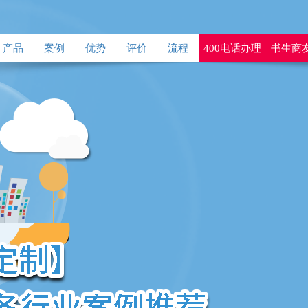
产品
案例
优势
评价
流程
400电话办理
书生商