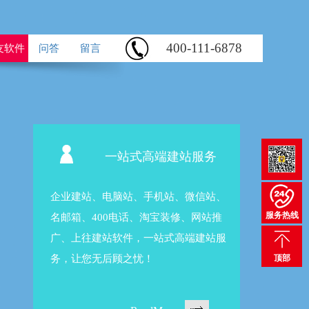
400-111-6878
友软件
问答
留言
企业建站、
服务热线
名邮箱、4
广、上往建
顶部
务，让您无