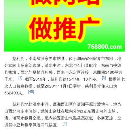
慈利县，湖南省张家界市辖县，位于湖南省张家界市东部，地
处武陵山脉东部边缘，澧水中游，东北与石门县毗连，东南与桃源
县接壤，西北与桑植县相邻，西南与永定区连接，总面积3480平方
[1]
[3]
千米。
截至2019年，慈利县辖15个镇、10个乡。
根据第七
次人口普查数据，截至2020年11月1日零时，慈利县常住人口为
[48]
562493人。
慈利县地处澧水中游，属湘西山区向滨湖平原过渡地带，地势
自西北向东南倾斜，武陵山余脉在境内分为3支东西走向的山脉，
澧、溇两水纵贯全境，境内的五雷山气温昼高夜低，冬寒夏凉，全
[4]
境属中亚热带季风湿润气候区。