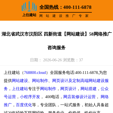
全国热线：400-111-6878
上往建站
网站建设推广专家
湖北省武汉市汉阳区 四新街道【网站建设】58网络推广
咨询服务
日期： 2026-06-26 浏览数：37
上往建站（
768800.cloud
）全国服务电话:400-111-6878,为您
提供
网站建设
、
网站制作
、
网页设计及定制高端网站建设服
务
，
上往建站
专注于
网站制作
，
网页设计
，
网站搭建
，
公众
号运营
，
小程序开发
，
400电话，
网店装修设计运营
，
网络
推广
，
百度优化
等，专业团队，一站式服务，初始人具备超
过20年经验互联网经验，服务专业，价格优，性价比高。