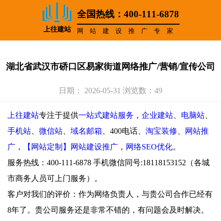
全国热线：400-111-6878
上往建站
网站建设推广专家
湖北省武汉市硚口区易家街道网络推广/营销/宣传公司
日期： 2026-05-31 浏览数：49
上往建站
专注于提供
一站式建站服务
，
企业建站
、
电脑站
、
手机站
、
微信站
、
域名邮箱
、400电话、
淘宝装修
、
网站推
广
，
【网站定制】网站建设推广
，
网络SEO优化
。
服务热线：400-111-6878 手机微信同号:18118153152（各城
市商务人员可上门服务）。
客户对我们的评价：作为网络负责人，与贵公司合作已经有
8年了。贵公司服务还是非常不错的，有问题会及时解决。