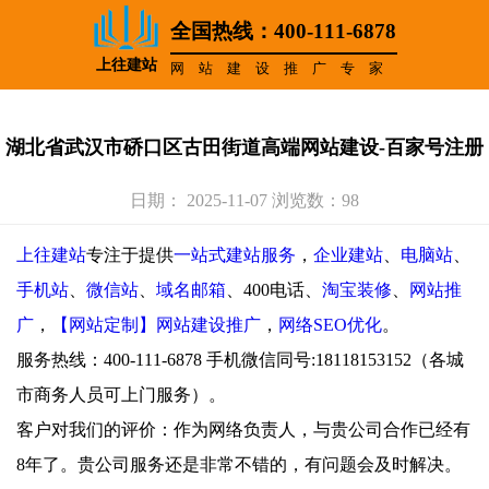
全国热线：400-111-6878
上往建站
网站建设推广专家
湖北省武汉市硚口区古田街道高端网站建设-百家号注册
日期： 2025-11-07 浏览数：98
上往建站
专注于提供
一站式建站服务
，
企业建站
、
电脑站
、
手机站
、
微信站
、
域名邮箱
、400电话、
淘宝装修
、
网站推
广
，
【网站定制】网站建设推广
，
网络SEO优化
。
服务热线：400-111-6878 手机微信同号:18118153152（各城
市商务人员可上门服务）。
客户对我们的评价：作为网络负责人，与贵公司合作已经有
8年了。贵公司服务还是非常不错的，有问题会及时解决。