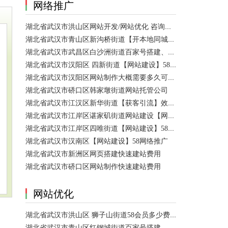
网络推广
湖北省武汉市洪山区网站开发/网站优化 咨询服务
湖北省武汉市青山区新沟桥街道【开本地同城会员推广】百度推广费用 咨询服务
湖北省武汉市武昌区白沙洲街道百家号搭建、设置【网站建设一条龙】
湖北省武汉市汉阳区 四新街道【网站建设】58网络推广 咨询服务
湖北省武汉市汉阳区网站制作大概需要多久可以制作好？
湖北省武汉市硚口区韩家墩街道网站托管公司
湖北省武汉市江汉区新华街道【获客引流】效果好价格便宜网络推广营销宣传公司
湖北省武汉市江岸区谌家矶街道网站建设【网页制作】网站维护-网站改版
湖北省武汉市江岸区四唯街道【网站建设】58网络推广
湖北省武汉市汉南区【网站建设】58网络推广
湖北省武汉市新洲区网页搭建快速建站费用
湖北省武汉市硚口区网站制作快速建站费用
网站优化
湖北省武汉市洪山区 狮子山街道58会员多少费用？ 咨询服务
湖北省武汉市青山区红钢城街道百家号搭建、设置、代运营 咨询服务