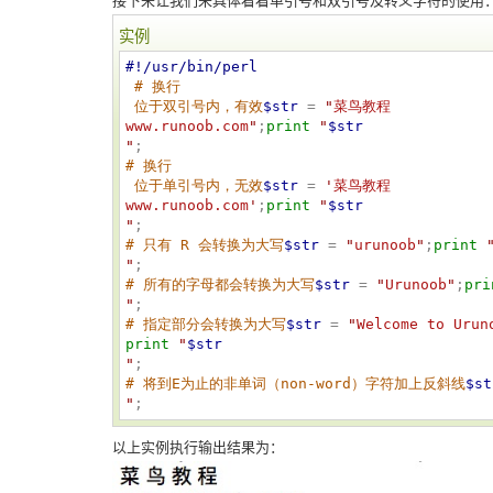
实例
#!/usr/bin/perl
# 换行 

 位于双引号内，有效
$str
 = 
"
菜鸟教程  
www.runoob.com
"
;
print
"
$str
"
# 换行 

 位于单引号内，无效
$str
 = 
'
菜鸟教程  

www.runoob.com
'
;
print
"
$str
"
# 只有 R 会转换为大写
$str
 = 
"
urunoob
"
;
print
"
# 所有的字母都会转换为大写
$str
 = 
"
Urunoob
"
;
pri
"
# 指定部分会转换为大写
$str
 = 
"
Welcome to Urun
print
"
$str
"
# 将到E为止的非单词（non-word）字符加上反斜线
$st
"
;
以上实例执行输出结果为：