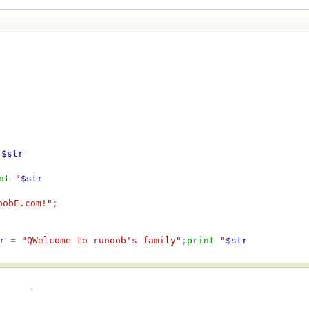
"
$str
nt
"
$str
oobE.com!
"
r
 = 
"
QWelcome to runoob's family
"
;
print
"
$str