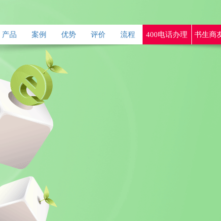
产品
案例
优势
评价
流程
400电话办理
书生商