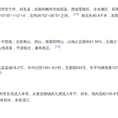
阳市常宁市、祁东县，东南邻郴州市桂阳县。西抵零陵区、冷水滩区、双
[14]
°35'~112°14'，北纬26°02′~26°51′之间。
南北长90.4千米，东西
部低；北依衡山、祁山，南靠阳明山，山地占总面积41.56%，丘陵占13
[14]
1%，山地居多，平原较次，兼有岗丘。
18.2℃。年均日照1591.9小时，无霜期293天。年平均降雨量1275
4]
世瓦皂进入本境，从黄泥塘镇的九洲流入常宁、祁东。境内流程100.8
北有祁水，东有清江。
：