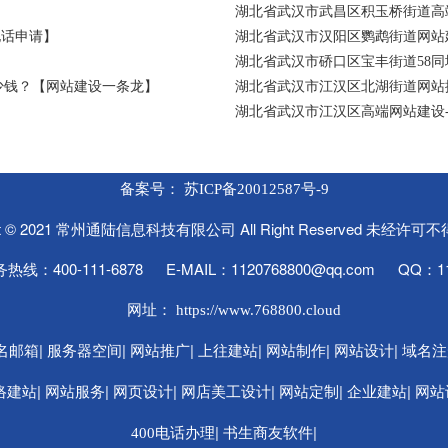
湖北省武汉市武昌区积玉桥街道高
电话申请】
湖北省武汉市汉阳区鹦鹉街道网站建
湖北省武汉市硚口区宝丰街道58
少钱？【网站建设一条龙】
湖北省武汉市江汉区北湖街道网站
湖北省武汉市江汉区高端网站建设
备案号：
苏ICP备20012587号-9
ght © 2021 常州通陆信息科技有限公司 All Right Reserved 未经许
线：400-111-6878 E-MAIL：1120768800@qq.com QQ：11
网址：
https://www.768800.cloud
|
|
|
|
|
|
名邮箱
服务器空间
网站推广
上往建站
网站制作
网站设计
域名注
|
|
|
|
|
|
络建站
网站服务
网页设计
网店美工设计
网站定制
企业建站
网站
|
|
400电话办理
书生商友软件