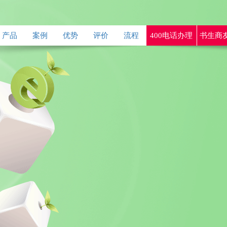
产品
案例
优势
评价
流程
400电话办理
书生商