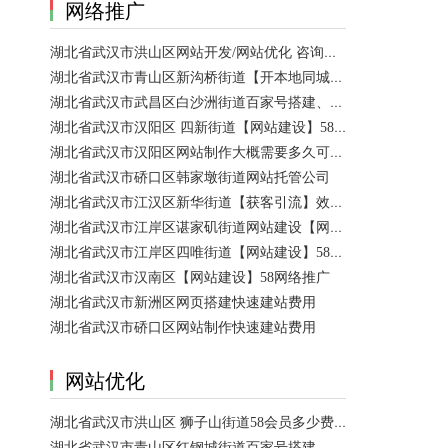
网络推广
湖北省武汉市洪山区网站开发/网站优化 咨询服务
湖北省武汉市青山区新沟桥街道【开本地同城会员推广】百度推广费用 咨询服务
湖北省武汉市武昌区白沙洲街道百家号搭建、设置【网站建设一条龙】
湖北省武汉市汉阳区 四新街道【网站建设】58网络推广 咨询服务
湖北省武汉市汉阳区网站制作大概需要多久可以制作好？
湖北省武汉市硚口区韩家墩街道网站托管公司
湖北省武汉市江汉区新华街道【获客引流】效果好价格便宜网络推广营销宣传公司
湖北省武汉市江岸区谌家矶街道网站建设【网页制作】网站维护-网站改版
湖北省武汉市江岸区四唯街道【网站建设】58网络推广
湖北省武汉市汉南区【网站建设】58网络推广
湖北省武汉市新洲区网页搭建快速建站费用
湖北省武汉市硚口区网站制作快速建站费用
网站优化
湖北省武汉市洪山区 狮子山街道58会员多少费用？ 咨询服务
湖北省武汉市青山区红钢城街道百家号搭建、设置、代运营 咨询服务