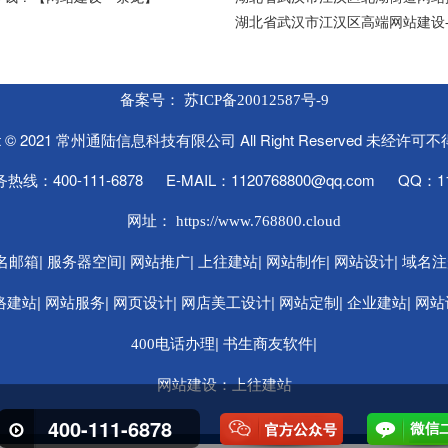
湖北省武汉市江汉区高端网站建设
备案号：
苏ICP备20012587号-9
ght © 2021 常州通陆信息科技有限公司 All Right Reserved 未经许
线：400-111-6878 E-MAIL：1120768800@qq.com QQ：11
网址：
https://www.768800.cloud
|
|
|
|
|
|
名邮箱
服务器空间
网站推广
上往建站
网站制作
网站设计
域名注
|
|
|
|
|
|
络建站
网站服务
网页设计
网店美工设计
网站定制
企业建站
网站
|
|
400电话办理
书生商友软件
：
网站建设
上往建站
400-111-6878