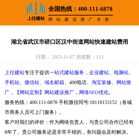
全国热线：400-111-6878
上往建站
网站建设推广专家
湖北省武汉市硚口区汉中街道网站快速建站费用
日期： 2025-11-07 浏览数：113
上往建站
专注于提供
一站式建站服务
，
企业建站
、
电脑站
、
手机站
、
微信站
、
域名邮箱
、400电话、
淘宝装修
、
网站推
广
，
【网站定制】网站建设推广
，
网络SEO优化
。
服务热线：400-111-6878 手机微信同号:18118153152（各城
市商务人员可上门服务）。
客户对我们的评价：作为网络负责人，与贵公司合作已经有
8年了。贵公司服务还是非常不错的，有问题会及时解决。