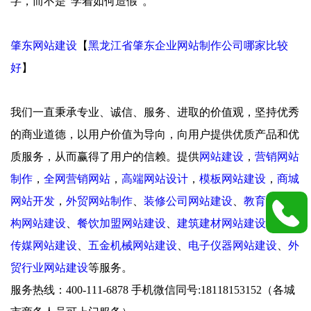
字，而不是“学着如何造假”。
肇东网站建设
【
黑龙江省肇东企业网站制作公司哪家比较
好
】
我们一直秉承专业、诚信、服务、进取的价值观，坚持优秀
的商业道德，以用户价值为导向，向用户提供优质产品和优
质服务，从而赢得了用户的信赖。提供
网站建设
，
营销网站
制作
，
全网营销网站
，
高端网站设计
，
模板网站建设
，
商城
网站开发
，
外贸网站制作
、
装修公司网站建设
、
教育培训机
构网站建设
、
餐饮加盟网站建设
、
建筑建材网站建设
、
广告
传媒网站建设
、
五金机械网站建设
、
电子仪器网站建设
、
外
贸行业网站建设
等服务。
服务热线：400-111-6878 手机微信同号:18118153152（各城