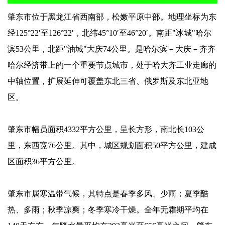
肇东市位于黑龙江省西南部，松嫩平原中部。地理坐标为东
经125°22′至126°22′，北纬45°10′至46°20′。南距"冰城"哈尔
滨53公里，北距"油城"大庆74公里。是哈尔滨－大庆－齐齐
哈尔经济带上的一个重要节点城市，处于哈大齐工业走廊的
中轴位置，扩展延伸可覆盖东北三省、俄罗斯及东北亚地
区。
肇东市幅员面积4332平方公里，呈长方形，南北长103公
里，东西宽76公里。其中，城区规划面积50平方公里，建成
区面积36平方公里。
肇东市属寒温带气候，其特点是春季多风、少雨；夏季酷
热、多雨；秋季凉爽；冬季寒冷干燥。全年无霜期平均在