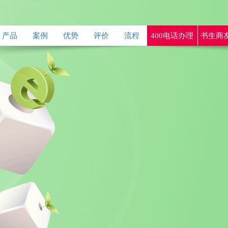
产品
案例
优势
评价
流程
400电话办理
书生商