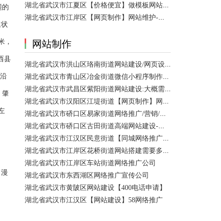
湖北省武汉市江夏区【价格便宜】做模板网站需要多少钱？
麓的
湖北省武汉市江岸区【网页制作】网站维护-网站改版
丘状
米，
网站制作
西县
湖北省武汉市洪山区珞南街道网站建设/网页设计 咨询服务
状沿
湖北省武汉市青山区冶金街道微信小程序制作公司/网站制作 咨询服务
湖北省武汉市武昌区紫阳街道网站建设:大概需要多久可以制作好？
、肇
湖北省武汉市汉阳区江堤街道【网页制作】网站维护 咨询服务
左
湖北省武汉市硚口区易家街道网络推广/营销/宣传公司
湖北省武汉市硚口区古田街道高端网站建设-百家号注册
湖北省武汉市江汉区民意街道【同城网络推广】店铺推广
湖北省武汉市江岸区花桥街道网站搭建需要多少钱？
湖北省武汉市江岸区车站街道网络推广公司
，漫
湖北省武汉市东西湖区网络推广宣传公司
湖北省武汉市黄陂区网站建设【400电话申请】
湖北省武汉市江汉区【网站建设】58网络推广