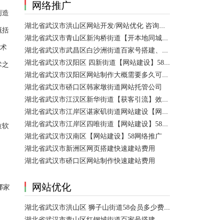
网络推广
创造
湖北省武汉市洪山区网站开发/网站优化 咨询服务
概括
湖北省武汉市青山区新沟桥街道【开本地同城会员推广】百度推广费用 咨询服务
技术
湖北省武汉市武昌区白沙洲街道百家号搭建、设置【网站建设一条龙】
湖北省武汉市汉阳区 四新街道【网站建设】58网络推广 咨询服务
术之
湖北省武汉市汉阳区网站制作大概需要多久可以制作好？
湖北省武汉市硚口区韩家墩街道网站托管公司
湖北省武汉市江汉区新华街道【获客引流】效果好价格便宜网络推广营销宣传公司
湖北省武汉市江岸区谌家矶街道网站建设【网页制作】网站维护-网站改版
湖北省武汉市江岸区四唯街道【网站建设】58网络推广
拉软
湖北省武汉市汉南区【网站建设】58网络推广
湖北省武汉市新洲区网页搭建快速建站费用
湖北省武汉市硚口区网站制作快速建站费用
哪家
网站优化
湖北省武汉市洪山区 狮子山街道58会员多少费用？ 咨询服务
湖北省武汉市青山区红钢城街道百家号搭建、设置、代运营 咨询服务