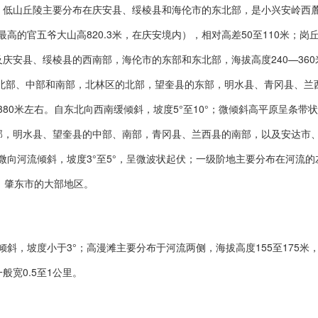
。低山丘陵主要分布在庆安县、绥棱县和海伦市的东北部，是小兴安岭西
最高的官五爷大山高820.3米，在庆安境内），相对高差50至110米；岗
庆安县、绥棱县的西南部，海伦市的东部和东北部，海拔高度240—360
的北部、中部和南部，北林区的北部，望奎县的东部，明水县、青冈县、兰
380米左右。自东北向西南缓倾斜，坡度5°至10°；微倾斜高平原呈条带
部，明水县、望奎县的中部、南部，青冈县、兰西县的南部，以及安达市
，微向河流倾斜，坡度3°至5°，呈微波状起伏；一级阶地主要分布在河流的
、肇东市的大部地区。
倾斜，坡度小于3°；高漫滩主要分布于河流两侧，海拔高度155至175米
宽0.5至1公里。