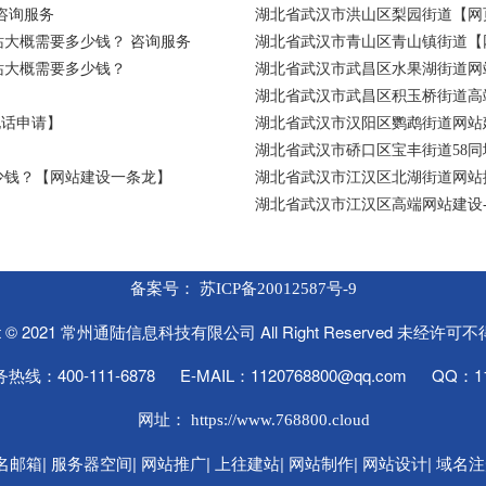
咨询服务
湖北省武汉市洪山区梨园街道【网
大概需要多少钱？ 咨询服务
湖北省武汉市青山区青山镇街道【
站大概需要多少钱？
湖北省武汉市武昌区水果湖街道网
湖北省武汉市武昌区积玉桥街道高
电话申请】
湖北省武汉市汉阳区鹦鹉街道网站建
湖北省武汉市硚口区宝丰街道58
少钱？【网站建设一条龙】
湖北省武汉市江汉区北湖街道网站
湖北省武汉市江汉区高端网站建设
备案号：
苏ICP备20012587号-9
ght © 2021 常州通陆信息科技有限公司 All Right Reserved 未经许
线：400-111-6878 E-MAIL：1120768800@qq.com QQ：11
网址：
https://www.768800.cloud
|
|
|
|
|
|
名邮箱
服务器空间
网站推广
上往建站
网站制作
网站设计
域名注