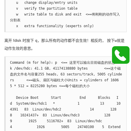
   u   change display/entry units

   v   verify the partition table

   w   write table to disk and exit  <==将刚刚的动作写入
分割表

   x   extra functionality (experts only)
离开 fdisk 时按下
，那么所有的动作都不会生效！相反的， 按下
就是
q
w
动作生效的意思。
Command (m for help): p  <== 这里可以输出目前磁盘的状态Dis
k /dev/hdc: 41.1 GB, 41174138880 bytes        <==这个磁
盘的文件名与容量255 heads, 63 sectors/track, 5005 cylinde
rs      <==磁头、扇区与磁柱大小Units = cylinders of 1606
5 * 512 = 8225280 bytes <==每个磁柱的大小

   Device Boot      Start         End      Blocks   I
d  System/dev/hdc1   *           1          13      10
4391   83  Linux/dev/hdc2              14        128
8    10241437+  83  Linux/dev/hdc3            128
9        1925     5116702+  83  Linux/dev/hdc
4            1926        5005    24740100    5  Extend