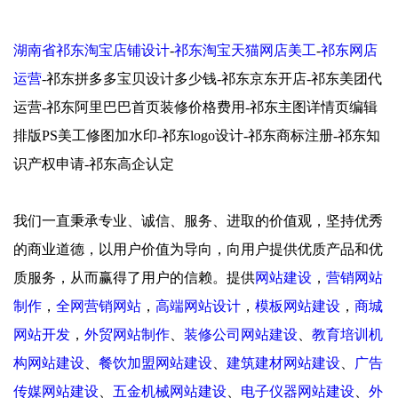
湖南省祁东淘宝店铺设计
-
祁东淘宝天猫网店美工
-
祁东网店
运营
-祁东拼多多宝贝设计多少钱-祁东京东开店-祁东美团代
运营-祁东阿里巴巴首页装修价格费用-祁东主图详情页编辑
排版PS美工修图加水印-祁东logo设计-祁东商标注册-祁东知
识产权申请-祁东高企认定
我们一直秉承专业、诚信、服务、进取的价值观，坚持优秀
的商业道德，以用户价值为导向，向用户提供优质产品和优
质服务，从而赢得了用户的信赖。提供
网站建设
，
营销网站
制作
，
全网营销网站
，
高端网站设计
，
模板网站建设
，
商城
网站开发
，
外贸网站制作
、
装修公司网站建设
、
教育培训机
构网站建设
、
餐饮加盟网站建设
、
建筑建材网站建设
、
广告
传媒网站建设
、
五金机械网站建设
、
电子仪器网站建设
、
外