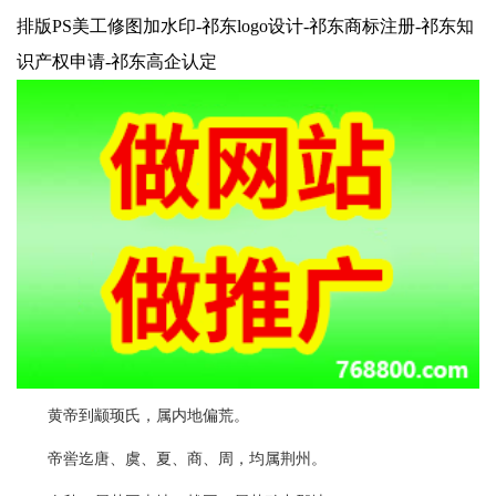
排版PS美工修图加水印-祁东logo设计-祁东商标注册-祁东知
识产权申请-祁东高企认定
黄帝到颛顼氏，属内地偏荒。
帝喾迄唐、虞、夏、商、周，均属荆州。