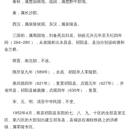
春秋，属楚国南地。战国，属楚黔中郡地。
秦，属长沙郡。
西汉，属泉陵侯国。东汉，属泉陵县。
三国初，属蜀国地，刘备死后归吴。孙皓元兴元年至天纪四年
间（ 264~280 ），从泉陵析出永昌县、祁阳县。县治分别设砖塘和
金兰桥。
两晋、南北朝，不改。
隋开皇九年（589年），永昌、祁阳并入零陵郡。
唐武德四年（621年），复置祁阳县。贞观元年（627年），并
省州县，祁阳县被裁撤，贞观四年（630年），复置。
宋、元、明、清至中华民国，不变。
1952年4月，将原祁阳县东部的七、八、九、十区的全部及第五
区、第六区的大部划出建立祁东县，县城设在湘桂铁路上的洪桥
镇，属零陵专区。