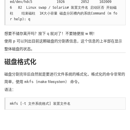
ed/dev/hdc5            1926        2052     102009
6   82  Linux swap / Solaris# 装置文件名 启动区否 开始磁
柱    结束磁柱  1K大小容量 磁盘分区槽内的系统Command (m fo
r help): q
想要不储存离开吗？按下 q 就对了！不要随便按 w 啊！
使用
可以列出目前这颗磁盘的分割表信息，这个信息的上半部在显示
p
整体磁盘的状态。
磁盘格式化
磁盘分割完毕后自然就是要进行文件系统的格式化，格式化的命令非常的
简单，使用
（make filesystem） 命令。
mkfs
语法：
mkfs [-t 文件系统格式] 装置文件名