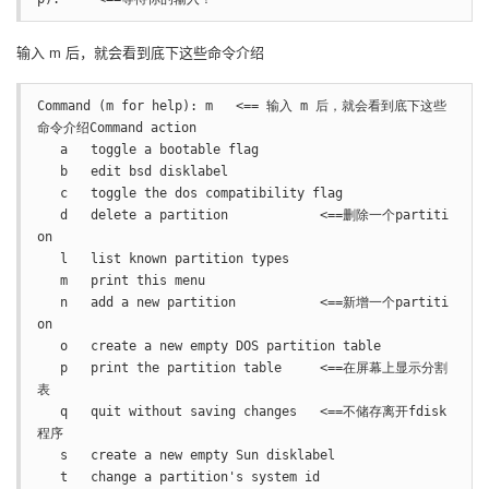
输入 m 后，就会看到底下这些命令介绍
Command (m for help): m   <== 输入 m 后，就会看到底下这些
命令介绍Command action

   a   toggle a bootable flag

   b   edit bsd disklabel

   c   toggle the dos compatibility flag

   d   delete a partition            <==删除一个partiti
on

   l   list known partition types

   m   print this menu

   n   add a new partition           <==新增一个partiti
on

   o   create a new empty DOS partition table

   p   print the partition table     <==在屏幕上显示分割
表

   q   quit without saving changes   <==不储存离开fdisk
程序

   s   create a new empty Sun disklabel

   t   change a partition's system id
