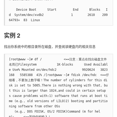
    Device Boot      Start         End      Blocks   I
d  System/dev/xvdb2               1        2610    209
64793+  83  Linux
实例 2
找出你系统中的根目录所在磁盘，并查阅该硬盘内的相关信息
[root@www ~]# df /            <==注意：重点在找出磁盘文件
名而已Filesystem           1K-blocks      Used Availabl
e Use% Mounted on/dev/hdc2              9920624   3823
168   5585388  41% /[root@www ~]# fdisk /dev/hdc  <==仔
细看，不要加上数字喔！The number of cylinders for this di
sk is set to 5005.There is nothing wrong with that, bu
t this is larger than 1024,and could in certain setup
s cause problems with:1) software that runs at boot ti
me (e.g., old versions of LILO)2) booting and partitio
ning software from other OSs

   (e.g., DOS FDISK, OS/2 FDISK)Command (m for hel
p):     <==等待你的输入！