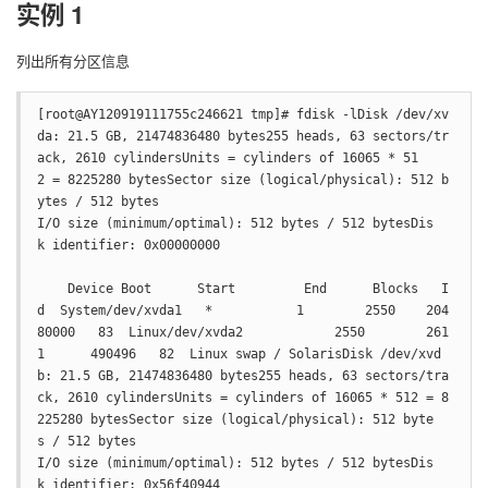
实例 1
列出所有分区信息
[root@AY120919111755c246621 tmp]# fdisk -lDisk /dev/xv
da: 21.5 GB, 21474836480 bytes255 heads, 63 sectors/tr
ack, 2610 cylindersUnits = cylinders of 16065 * 51
2 = 8225280 bytesSector size (logical/physical): 512 b
ytes / 512 bytes

I/O size (minimum/optimal): 512 bytes / 512 bytesDis
k identifier: 0x00000000

    Device Boot      Start         End      Blocks   I
d  System/dev/xvda1   *           1        2550    204
80000   83  Linux/dev/xvda2            2550        261
1      490496   82  Linux swap / SolarisDisk /dev/xvd
b: 21.5 GB, 21474836480 bytes255 heads, 63 sectors/tra
ck, 2610 cylindersUnits = cylinders of 16065 * 512 = 8
225280 bytesSector size (logical/physical): 512 byte
s / 512 bytes

I/O size (minimum/optimal): 512 bytes / 512 bytesDis
k identifier: 0x56f40944
