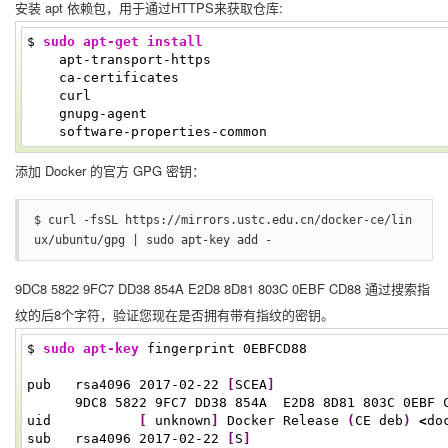
安装 apt 依赖包，用于通过HTTPS来获取仓库:
$
sudo
apt-get install
apt-transport-https
ca-certificates
curl
gnupg-agent
software-properties-common
添加 Docker 的官方 GPG 密钥：
$ curl -fsSL https://mirrors.ustc.edu.cn/docker-ce/lin
ux/ubuntu/gpg | sudo apt-key add -
9DC8 5822 9FC7 DD38 854A E2D8 8D81 803C 0EBF CD88 通过搜索指
纹的后8个字符，验证您现在是否拥有带有指纹的密钥。
$
sudo
apt-key
fingerprint 0EBFCD88
pub rsa4096
2017
-02-
22
[
SCEA
]
9DC8
5822
9FC7 DD38 854A E2D8 8D81 803C 0EBF 
uid
[
unknown
]
Docker Release
(
CE deb
)
<
do
sub rsa4096
2017
-02-
22
[
S
]