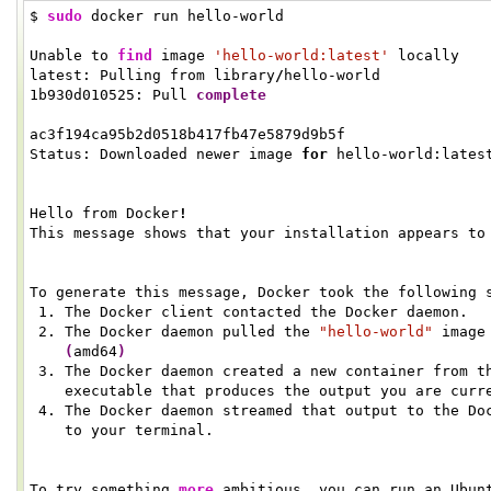
$
sudo
docker run hello-world
Unable to
find
image
'hello-world:latest'
locally
latest: Pulling from library
/
hello-world
1b930d010525: Pull
complete
Digest: sha256:c3b4ada
ac3f194ca95b2d0518b417fb47e5879d9b5f
Status: Downloaded newer image
for
hello-world:lates
Hello from Docker
!
This message shows that your installation appears to
To generate this message, Docker took the following 
1
. The Docker client contacted the Docker daemon.
2
. The Docker daemon pulled the
"hello-world"
image 
(
amd64
)
3
. The Docker daemon created a new container from 
executable that produces the output you are curre
4
. The Docker daemon streamed that output to the D
to your terminal.
To try something
more
ambitious, you can run an Ubun