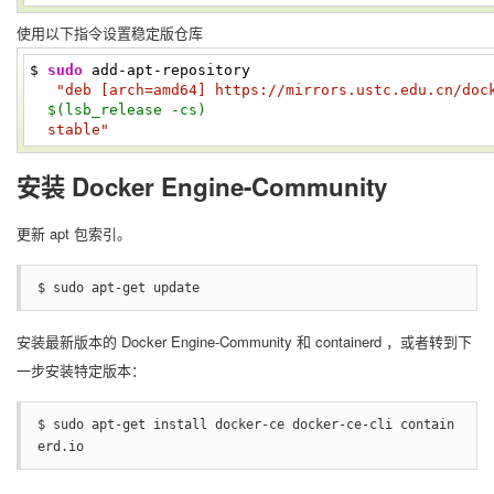
使用以下指令设置稳定版仓库
$
sudo
add-apt-repository
"deb [arch=amd64] https://mirrors.ustc.edu.cn/do
$(lsb_release -cs)
stable"
安装 Docker Engine-Community
更新 apt 包索引。
$ sudo apt-get update
安装最新版本的 Docker Engine-Community 和 containerd ，或者转到下
一步安装特定版本：
$ sudo apt-get install docker-ce docker-ce-cli contain
erd.io