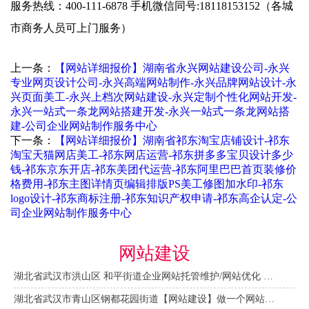
服务热线：400-111-6878 手机微信同号:18118153152（各城
市商务人员可上门服务）
上一条：
【网站详细报价】湖南省永兴网站建设公司-永兴
专业网页设计公司-永兴高端网站制作-永兴品牌网站设计-永
兴页面美工-永兴上档次网站建设-永兴定制个性化网站开发-
永兴一站式一条龙网站搭建开发-永兴一站式一条龙网站搭
建-公司企业网站制作服务中心
下一条：
【网站详细报价】湖南省祁东淘宝店铺设计-祁东
淘宝天猫网店美工-祁东网店运营-祁东拼多多宝贝设计多少
钱-祁东京东开店-祁东美团代运营-祁东阿里巴巴首页装修价
格费用-祁东主图详情页编辑排版PS美工修图加水印-祁东
logo设计-祁东商标注册-祁东知识产权申请-祁东高企认定-公
司企业网站制作服务中心
网站建设
湖北省武汉市洪山区 和平街道企业网站托管维护/网站优化 咨询服务
湖北省武汉市青山区钢都花园街道【网站建设】做一个网站大概需要多少钱？ 咨询服务