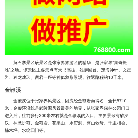
黄石寨景区该景区是张家界旅游区的精华，是张家界“集奇撮
胜”之地。该景区主要景点有天书高挂、雄狮回首、定海神针、文星
岩、独龙戏珠、留君一座等神似象形景观。往返路程约10千米。
金鞭溪
金鞭溪位于张家界风景区，因流经金鞭岩而得名，全长5710
米，金鞭溪沿线是武陵源风景最美的地界，从张家界森林公园门口
进入后，往前步行300米左右就是金鞭溪的入口。主要景致有醉罗
汉、神鹰护鞭、金鞭岩、花果山、水帘洞、劈山救母、千里相会、
楠木坪、水绕四门等。