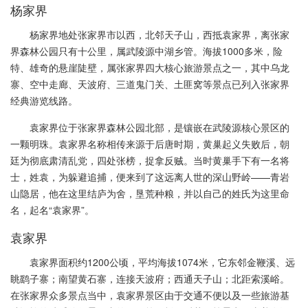
杨家界
杨家界地处张家界市以西，北邻天子山，西抵袁家界，离张家
界森林公园只有十公里，属武陵源中湖乡管。海拔1000多米，险
特、雄奇的悬崖陡壁，属张家界四大核心旅游景点之一，其中乌龙
寨、空中走廊、天波府、三道鬼门关、土匪窝等景点已列入张家界
经典游览线路。
袁家界位于张家界森林公园北部，是镶嵌在武陵源核心景区的
一颗明珠。袁家界名称相传来源于后唐时期，黄巢起义失败后，朝
廷为彻底肃清乱党，四处张榜，捉拿反贼。当时黄巢手下有一名将
士，姓袁，为躲避追捕，便来到了这远离人世的深山野岭——青岩
山隐居，他在这里结庐为舍，垦荒种粮，并以自己的姓氏为这里命
名，起名“袁家界”。
袁家界
袁家界面积约1200公顷，平均海拔1074米，它东邻金鞭溪、远
眺鹞子寨；南望黄石寨，连接天波府；西通天子山；北距索溪峪。
在张家界众多景点当中，袁家界景区由于交通不便以及一些旅游基