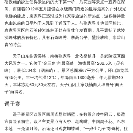
础设施的缺乏使得景区内的天下第一桥、后花园等景点一直养在深
闺。而随着2012年五月建设在水绕四门附近的世界最高的户外观光
电梯的建成，袁家界正逐渐成为张家界旅游的新热点，游客接待量
也由以前的日平均千人涨到了近五千人。与张家界其他景区相比，
袁家界景区的石英砂岩峰林正处在青壮年发育期，几乎囊括了武陵
源峰林的所有特色，具有石奇峰秀、寨高台平、壁险峡幽、水碧山
青的特点。
天子山东临索溪峪，南接张家界，北依桑植县，是武陵源区四
大风景之一。它位于“金三角”的最高处，海拔最高1262.5米（昆仑
峰），最低534米（泗南屿）。景区总面积67平方公里，环山游览线
有45公里。年平均气温12℃，年降雨量1800毫升，年无霜期240
天，年冰冻期60到80天左右。天子山因土家领袖向大坤自号“向天
子”而得名。
遥子寨
遥子寨景区该景区四周皆悬崖峭壁，多数景台凌空附云，极适
宜冒险者前往。该区主要景点有天桥、老鹰嘴、中国鸽子花、巴东
木莲、玉兔望月等。沿途还可观赏蝴蝶树、“一娘生九子”等奇树。往