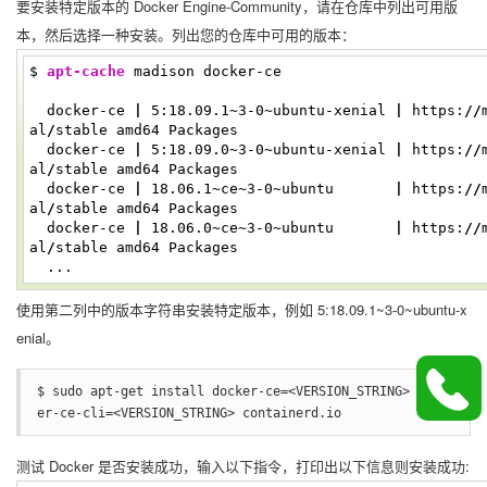
要安装特定版本的 Docker Engine-Community，请在仓库中列出可用版
本，然后选择一种安装。列出您的仓库中可用的版本：
$
apt-cache
madison docker-ce
docker-ce
|
5
:18.09.1~
3
-
0
~ubuntu-xenial
|
https:
//
al
/
stable amd64 Packages
docker-ce
|
5
:18.09.0~
3
-
0
~ubuntu-xenial
|
https:
//
al
/
stable amd64 Packages
docker-ce
|
18.06.1~ce~
3
-
0
~ubuntu
|
https:
//
al
/
stable amd64 Packages
docker-ce
|
18.06.0~ce~
3
-
0
~ubuntu
|
https:
//
al
/
stable amd64 Packages
...
使用第二列中的版本字符串安装特定版本，例如 5:18.09.1~3-0~ubuntu-x
enial。
$ sudo apt-get install docker-ce=<VERSION_STRING> dock
er-ce-cli=<VERSION_STRING> containerd.io
测试 Docker 是否安装成功，输入以下指令，打印出以下信息则安装成功: