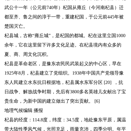
武公十一年（公元前740年）杞国从雍丘（今河南杞县）迁
都至齐、鲁之间的淳于一带，重建杞国，于公元前445年被
楚国灭亡。
杞县城，古称“雍丘城”，是杞国的都城。杞在这里立国1000
余年，它在这里留下许多文化足迹。在杞县境内有众多的
夏、商、周文化沉积。
杞县是革命老区，是豫东农民民武装起义的中心区，早在
1925年8月，杞县建立了党组织。1938年中国共产党领导豫
东人民建立水东抗日根据地，杞县属水东军分区 [20] ，抗
日战争、解放战争时期，先后有3800多名英雄儿女献出了宝
贵生命，为新中国的建立做出了突出贡献。 [6]
地理气候编辑 播报
杞县的经度：114.8度，纬度：34.5度，地处豫东平原，属温
带大陆性季风气候，光照充足，雨量充沛，四季分明。年平