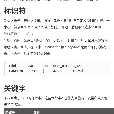
标识符
C 标识符是用来标识变量、函数，或任何其他用户自定义项目的名称。一
个标识符以字母 A-Z 或 a-z 或下划线 _ 开始，后跟零个或多个字母、下
划线和数字（0-9）。
C 标识符内不允许出现标点字符，比如 @、$ 和 %。C 是
区分大小写
的
编程语言。因此，在 C 中，
Manpower
和
manpower
是两个不同的标识
符。下面列出几个有效的标识符：
mohd       zara    abc   move_name  a_123

myname50   _temp   j     a23b9      retVal
关键字
下表列出了 C 中的保留字。这些保留字不能作为常量名、变量名或其他
标识符名称。
关键字
说明