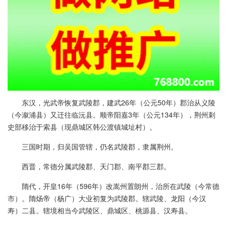
东汉，光武帝恢复武陵郡，建武26年（公元50年）郡治从义陵
（今溆浦县）又迁往临沅县。顺帝阳嘉3年（公元134年），荆州刺
史部移治于索县（现鼎城区韩公渡镇城址村）。
三国时期，归吴国管辖，仍名武陵郡，隶属荆州。
西晋，常德分属武陵郡、天门郡、南平郡三郡。
隋代，开皇16年（596年）改嵩州置朗州，治所在武陵（今常德
市）。隋炀帝（杨广）大业初复为武陵郡。辖武陵、龙阳（今汉
寿）二县。辖境相当今武陵区、鼎城区、桃源县、汉寿县。