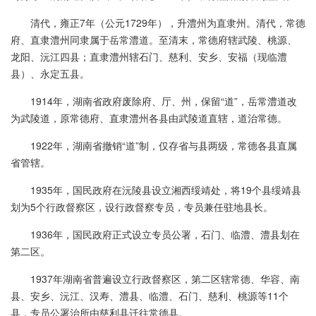
清代，雍正7年（公元1729年），升澧州为直隶州。清代，常德
府、直隶澧州同隶属于岳常澧道。至清末，常德府辖武陵、桃源、
龙阳、沅江四县；直隶澧州辖石门、慈利、安乡、安福（现临澧
县）、永定五县。
1914年，湖南省政府废除府、厅、州，保留“道”，岳常澧道改
为武陵道，原常德府、直隶澧州各县由武陵道直辖，道治常德。
1922年，湖南省撤销“道”制，仅存省与县两级，常德各县直属
省管辖。
1935年，国民政府在沅陵县设立湘西绥靖处，将19个县绥靖县
划为5个行政督察区，设行政督察专员，专员兼任驻地县长。
1936年，国民政府正式设立专员公署，石门、临澧、澧县划在
第二区。
1937年湖南省普遍设立行政督察区，第二区辖常德、华容、南
县、安乡、沅江、汉寿、澧县、临澧、石门、慈利、桃源等11个
县，专员公署治所由慈利县迁往常德县。