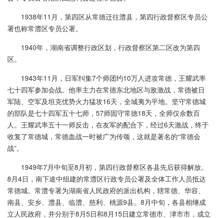
1938年11月，第四区从常德迁往澧县，第四行政督察区专员公
署也称常澧区专员公署。
1940年，湖南省调整行政区划，行政督察区第二区改为第四
区。
1943年11月，日军纠集7个师团约10万人进攻常德，王耀武率
七十四军参加会战。他率主力在常德东北地区与敌激战，常德被日
军陆、空军及坦克优势火力猛攻16天，全城夷为平地。坚守常德城
的部队是七十四军五十七师，57师固守常德18天，全师仅余数百
人。王耀武率五十一师反击，在友军的配合下，经过6天激战，终于
收复了常德城，常德血战一时被广为传颂，这就是著名的“常德会
战”。
1949年7月中旬至8月初，第四行政督察区各县先后获得解放。
8月4日，南下途中组建的常澧区行政专员公署及全体工作人员抵达
常德城。常澧专署为湖南省人民政府的派出机构，辖常德、华容、
南县、安乡、澧县、临澧、慈利、桃源9县。8月中旬，各县相继成
立人民政府，并分别于8月5日和8月15日建立常德市、津市市，成立