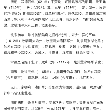
唐朝，武德四年（621年）平萧铣，置隋武陵郡为朗州。天宝元
年（742年），改为武陵郡。乾元元年 （758年），复为朗州。故唐
代习惯称为 “朗州武陵郡”，或单称“朗州”。唐代武陵、澧州隶属江南
西道，辖境相当今桃源以东的沅江流域，濒洞庭湖，当时兴修永泰
渠、北塔堰等水利工程，溉田甚多。
北宋初年，常德仍沿隋唐之旧称“朗州”，宋大中祥符五年
（1012年）改朗州为鼎州，改澧州为澧阳军州，均隶属荆湖北路；
治所在武陵（今常德市），辖武陵、桃源、龙阳（今汉寿）三县，
辖境相当今武陵区、鼎城区、汉寿县、沅江市、桃源县等地。
常德之名始于北宋，政和七年（1117年）鼎州置常德军节度；
南宋，乾道元年（1165年），鼎州升为常德府；治所在武陵
（今常德市），辖武陵、桃源、龙阳（今汉寿）、沅江四县。
元代，常德府、澧阳军州分别改为常德路、澧阳路，隶属湖广
行中书省江南北道。
明朝初期，恢复常德府，澧阳路改为澧阳府，皆隶属湖广布政
司分守上荆南道。洪武9年（公元1376年），将澧阳府降为澧州。