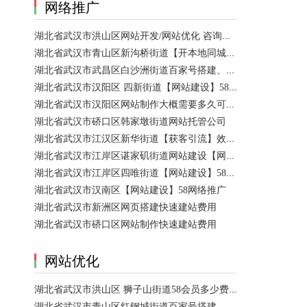
网络推广
湖北省武汉市洪山区网站开发/网站优化 咨询服务
湖北省武汉市青山区新沟桥街道【开本地同城会员推广】百度推广费用 咨询服务
湖北省武汉市武昌区白沙洲街道百家号搭建、设置【网站建设一条龙】
湖北省武汉市汉阳区 四新街道【网站建设】58网络推广 咨询服务
湖北省武汉市汉阳区网站制作大概需要多久可以制作好？
湖北省武汉市硚口区韩家墩街道网站托管公司
湖北省武汉市江汉区新华街道【获客引流】效果好价格便宜网络推广营销宣传公司
湖北省武汉市江岸区谌家矶街道网站建设【网页制作】网站维护-网站改版
湖北省武汉市江岸区四唯街道【网站建设】58网络推广
湖北省武汉市汉南区【网站建设】58网络推广
湖北省武汉市新洲区网页搭建快速建站费用
湖北省武汉市硚口区网站制作快速建站费用
网站优化
湖北省武汉市洪山区 狮子山街道58会员多少费用？ 咨询服务
湖北省武汉市青山区红钢城街道百家号搭建、设置、代运营 咨询服务