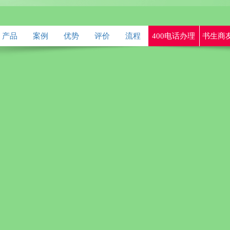
产品
案例
优势
评价
流程
400电话办理
书生商