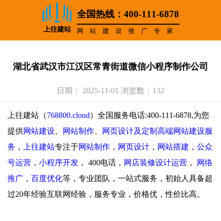
全国热线：400-111-6878
上往建站
网站建设推广专家
湖北省武汉市江汉区常青街道微信小程序制作公司
日期： 2025-11-01 浏览数：132
上往建站（
768800.cloud
）全国服务电话:400-111-6878,为您
提供
网站建设
、
网站制作
、
网页设计及定制高端网站建设服
务
，
上往建站
专注于
网站制作
，
网页设计
，
网站搭建
，
公众
号运营
，
小程序开发
，
400电话，
网店装修设计运营
，
网络
推广
，
百度优化
等，专业团队，一站式服务，初始人具备超
过20年经验互联网经验，服务专业，价格优，性价比高。