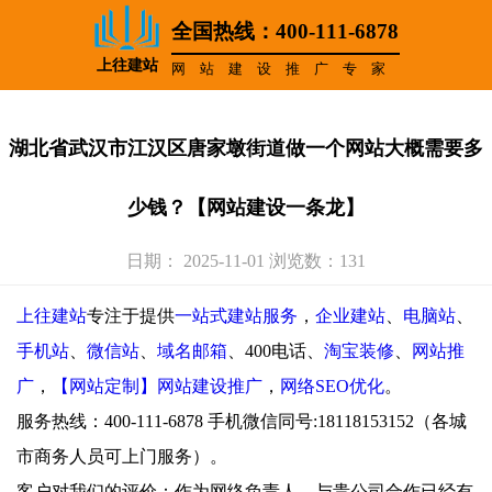
全国热线：400-111-6878
上往建站
网站建设推广专家
湖北省武汉市江汉区唐家墩街道做一个网站大概需要多
少钱？【网站建设一条龙】
日期： 2025-11-01 浏览数：131
上往建站
专注于提供
一站式建站服务
，
企业建站
、
电脑站
、
手机站
、
微信站
、
域名邮箱
、400电话、
淘宝装修
、
网站推
广
，
【网站定制】网站建设推广
，
网络SEO优化
。
服务热线：400-111-6878 手机微信同号:18118153152（各城
市商务人员可上门服务）。
客户对我们的评价：作为网络负责人，与贵公司合作已经有