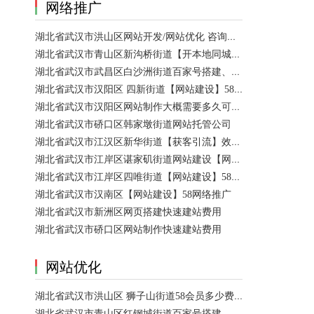
网络推广
湖北省武汉市洪山区网站开发/网站优化 咨询服务
湖北省武汉市青山区新沟桥街道【开本地同城会员推广】百度推广费用 咨询服务
湖北省武汉市武昌区白沙洲街道百家号搭建、设置【网站建设一条龙】
湖北省武汉市汉阳区 四新街道【网站建设】58网络推广 咨询服务
湖北省武汉市汉阳区网站制作大概需要多久可以制作好？
湖北省武汉市硚口区韩家墩街道网站托管公司
湖北省武汉市江汉区新华街道【获客引流】效果好价格便宜网络推广营销宣传公司
湖北省武汉市江岸区谌家矶街道网站建设【网页制作】网站维护-网站改版
湖北省武汉市江岸区四唯街道【网站建设】58网络推广
湖北省武汉市汉南区【网站建设】58网络推广
湖北省武汉市新洲区网页搭建快速建站费用
湖北省武汉市硚口区网站制作快速建站费用
网站优化
湖北省武汉市洪山区 狮子山街道58会员多少费用？ 咨询服务
湖北省武汉市青山区红钢城街道百家号搭建、设置、代运营 咨询服务