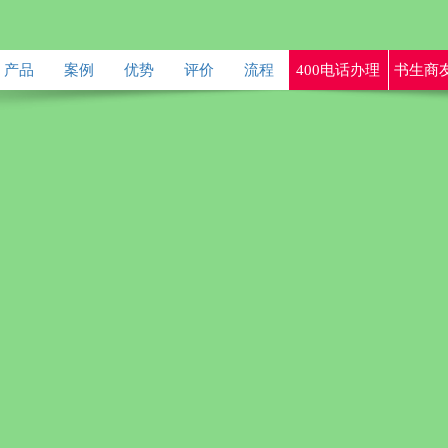
产品
案例
优势
评价
流程
400电话办理
书生商