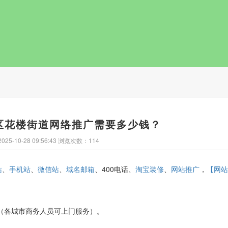
ReadMore
区花楼街道网络推广需要多少钱？
25-10-28 09:56:43 浏览次数：114
、
、
、
、400电话、
、
，
站
手机站
微信站
域名邮箱
淘宝装修
网站推广
【网站
3152（各城市商务人员可上门服务）。