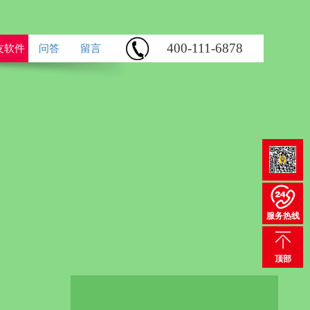
400-111-6878
友软件
问答
留言
企业建站、
服务热线
名邮箱、4
广、上往建
顶部
务，让您无