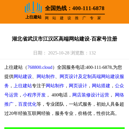
全国热线：400-111-6878
上往建站
网站建设推广专家
湖北省武汉市江汉区高端网站建设-百家号注册
日期： 2025-10-28 浏览数：132
上往建站（
768800.cloud
）全国服务电话:400-111-6878,为您
提供
网站建设
、
网站制作
、
网页设计及定制高端网站建设服
务
，
上往建站
专注于
网站制作
，
网页设计
，
网站搭建
，
公众
号运营
，
小程序开发
，
400电话，
网店装修设计运营
，
网络
推广
，
百度优化
等，专业团队，一站式服务，初始人具备超
过20年经验互联网经验，服务专业，价格优，性价比高。