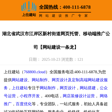
全国热线：400-111-6878
上往建站
网站建设推广专家
湖北省武汉市江岸区新村街道网页托管、移动端推广公
司【网站建设一条龙】
日期： 2025-10-23 浏览数：121
上往建站（
768800.cloud
）全国服务电话:400-111-6878,为您
提供
网站建设
、
网站制作
、
网页设计及定制高端网站建设服
务
，
上往建站
专注于
网站制作
，
网页设计
，
网站搭建
，
公众
号运营
，
小程序开发
，
400电话，
网店装修设计运营
，
网络
推广
，
百度优化
等，专业团队，一站式服务，初始人具备超
过20年经验互联网经验，服务专业，价格优，性价比高。