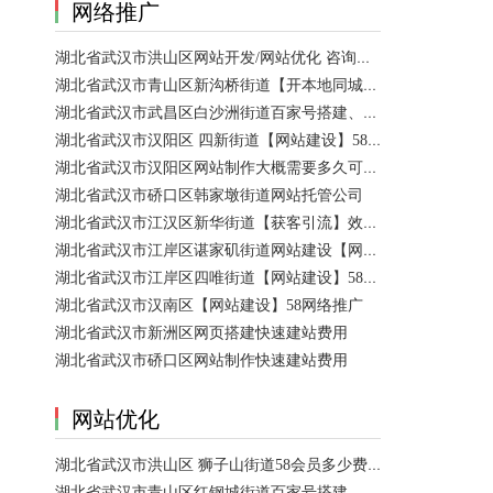
网络推广
湖北省武汉市洪山区网站开发/网站优化 咨询服务
湖北省武汉市青山区新沟桥街道【开本地同城会员推广】百度推广费用 咨询服务
湖北省武汉市武昌区白沙洲街道百家号搭建、设置【网站建设一条龙】
湖北省武汉市汉阳区 四新街道【网站建设】58网络推广 咨询服务
湖北省武汉市汉阳区网站制作大概需要多久可以制作好？
湖北省武汉市硚口区韩家墩街道网站托管公司
湖北省武汉市江汉区新华街道【获客引流】效果好价格便宜网络推广营销宣传公司
湖北省武汉市江岸区谌家矶街道网站建设【网页制作】网站维护-网站改版
湖北省武汉市江岸区四唯街道【网站建设】58网络推广
湖北省武汉市汉南区【网站建设】58网络推广
湖北省武汉市新洲区网页搭建快速建站费用
湖北省武汉市硚口区网站制作快速建站费用
网站优化
湖北省武汉市洪山区 狮子山街道58会员多少费用？ 咨询服务
湖北省武汉市青山区红钢城街道百家号搭建、设置、代运营 咨询服务