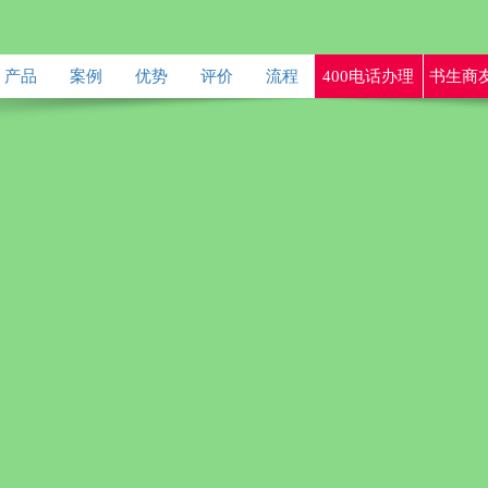
产品
案例
优势
评价
流程
400电话办理
书生商