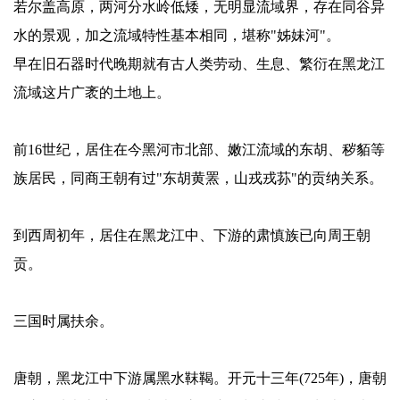
若尔盖高原，两河分水岭低矮，无明显流域界，存在同谷异
水的景观，加之流域特性基本相同，堪称"姊妹河"。
早在旧石器时代晚期就有古人类劳动、生息、繁衍在黑龙江
流域这片广袤的土地上。
前16世纪，居住在今黑河市北部、嫩江流域的东胡、秽貊等
族居民，同商王朝有过"东胡黄罴，山戎戎荪"的贡纳关系。
到西周初年，居住在黑龙江中、下游的肃慎族已向周王朝
贡。
三国时属扶余。
唐朝，黑龙江中下游属黑水靺鞨。开元十三年(725年)，唐朝