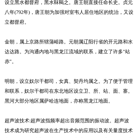
设立黑水都督府，黑水靺鞨之。唐王朝直接任命长史。贞元
八年(792年)，唐王朝为加强对室韦人居住地区的统治，又设
立都督府。
金朝，属上京路所辖蒲峪路。元朝属辽阳行省的开元路和水
达达路。为沟通内地与黑龙江流域的联系，建立了许多"站
赤"。
明朝，设立奴尔干都司，女真、契丹均属之。为了便于管理
和联系，奴尔干都司在东北地区设立卫、所、站、面、寨。
黑河大部分地区属萨哈连地面，亦称黑龙江地面。
超声波技术:超声波指频率超出音频范围的振动波。超声波
技术成为研究超声波在生产技术中的应用以及有关量度技术