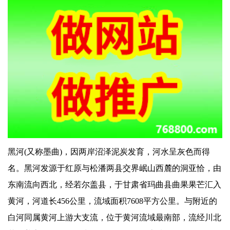
黑河(又称墨曲)，因两岸沼泽泥炭发育，河水呈灰色而得
名。黑河发源于红原与松潘两县交界岷山西麓的洞亚恰，由
东南流向西北，经若尔盖县，于甘肃省玛曲县曲果果芒汇入
黄河，河道长456公里，流域面积7608平方公里。与附近的
白河同属黄河上游大支流，位于黄河流域最南部，流经川北