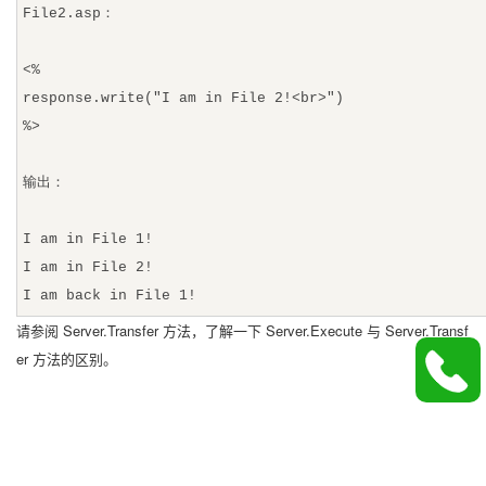
File2.asp：
<%
response.write("I am in File 2!<br>")
%>
输出：
I am in File 1!
I am in File 2!
I am back in File 1!
请参阅 Server.Transfer 方法，了解一下 Server.Execute 与 Server.Transf
er 方法的区别。