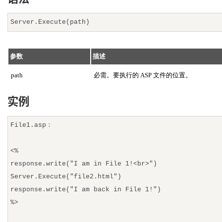
Server.Execute(path)
参数
描述
path
必需。要执行的 ASP 文件的位置。
实例
File1.asp：
<%
response.write("I am in File 1!<br>")
Server.Execute("file2.html")
response.write("I am back in File 1!")
%>