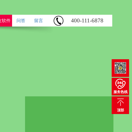
400-111-6878
友软件
问答
留言
企业建站、电脑站、手机站、微
服务热线
名邮箱、400电话、淘宝装修、网
广、上往建站软件，一站式高端
务，让您无后顾之忧！
顶部