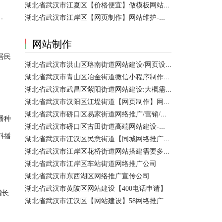
湖北省武汉市江夏区【价格便宜】做模板网站需要多少钱？
.
湖北省武汉市江岸区【网页制作】网站维护-网站改版
网站制作
居民
湖北省武汉市洪山区珞南街道网站建设/网页设计 咨询服务
湖北省武汉市青山区冶金街道微信小程序制作公司/网站制作 咨询服务
湖北省武汉市武昌区紫阳街道网站建设:大概需要多久可以制作好？
湖北省武汉市汉阳区江堤街道【网页制作】网站维护 咨询服务
湖北省武汉市硚口区易家街道网络推广/营销/宣传公司
播种
湖北省武汉市硚口区古田街道高端网站建设-百家号注册
料播
湖北省武汉市江汉区民意街道【同城网络推广】店铺推广
湖北省武汉市江岸区花桥街道网站搭建需要多少钱？
。
湖北省武汉市江岸区车站街道网络推广公司
湖北省武汉市东西湖区网络推广宣传公司
湖北省武汉市黄陂区网站建设【400电话申请】
增长
湖北省武汉市江汉区【网站建设】58网络推广