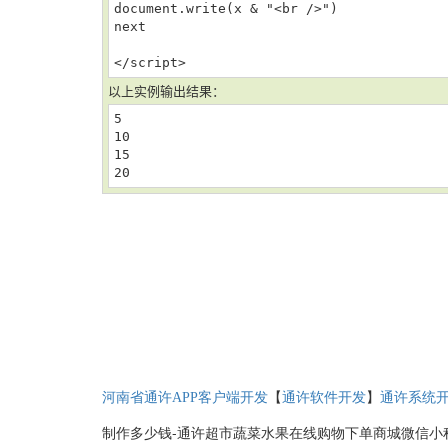
document.write(x & "<br />")
next
</script>
以上实例输出结果：
5
10
15
20
【
】
河南省通许APP客户端开发
通许软件开发
通许系统
制作多少钱-通许超市蔬菜水果在线购物下单商城微信小