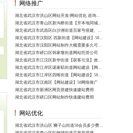
网络推广
湖北省武汉市洪山区网站开发/网站优化 咨询服务
湖北省武汉市青山区新沟桥街道【开本地同城会员推广】百度推广费用 咨询服务
湖北省武汉市武昌区白沙洲街道百家号搭建、设置【网站建设一条龙】
湖北省武汉市汉阳区 四新街道【网站建设】58网络推广 咨询服务
湖北省武汉市汉阳区网站制作大概需要多久可以制作好？
湖北省武汉市硚口区韩家墩街道网站托管公司
湖北省武汉市江汉区新华街道【获客引流】效果好价格便宜网络推广营销宣传公司
湖北省武汉市江岸区谌家矶街道网站建设【网页制作】网站维护-网站改版
湖北省武汉市江岸区四唯街道【网站建设】58网络推广
湖北省武汉市汉南区【网站建设】58网络推广
湖北省武汉市新洲区网页搭建快速建站费用
湖北省武汉市硚口区网站制作快速建站费用
网站优化
湖北省武汉市洪山区 狮子山街道58会员多少费用？ 咨询服务
湖北省武汉市青山区红钢城街道百家号搭建、设置、代运营 咨询服务