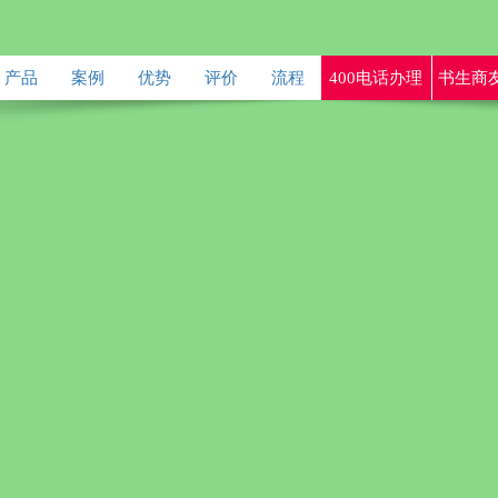
产品
案例
优势
评价
流程
400电话办理
书生商